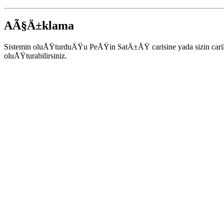
AÃ§Ä±klama
Sistemin oluÅŸturduÄŸu PeÅŸin SatÄ±ÅŸ carisine yada sizin carileri
oluÅŸturabilirsiniz.